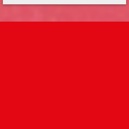
Dein Weg ins TV
Nutze jetzt deine Chance!
Aktuelle Castings
Neu bei filmpool?
Hier registrieren
Bereits registriert?
Jetzt anmelden
Casting in HÜRTH 2026