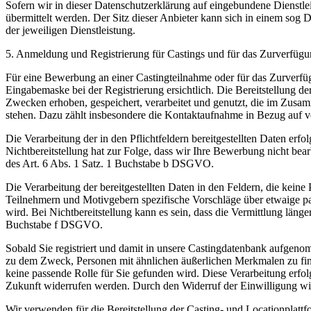
Sofern wir in dieser Datenschutzerklärung auf eingebundene Dienstle
übermittelt werden. Der Sitz dieser Anbieter kann sich in einem sog 
der jeweiligen Dienstleistung.
5. Anmeldung und Registrierung für Castings und für das Zurverfügu
Für eine Bewerbung an einer Castingteilnahme oder für das Zurverfügu
Eingabemaske bei der Registrierung ersichtlich. Die Bereitstellung de
Zwecken erhoben, gespeichert, verarbeitet und genutzt, die im Zusa
stehen. Dazu zählt insbesondere die Kontaktaufnahme in Bezug auf v
Die Verarbeitung der in den Pflichtfeldern bereitgestellten Daten er
Nichtbereitstellung hat zur Folge, dass wir Ihre Bewerbung nicht bea
des Art. 6 Abs. 1 Satz. 1 Buchstabe b DSGVO.
Die Verarbeitung der bereitgestellten Daten in den Feldern, die keine
Teilnehmern und Motivgebern spezifische Vorschläge über etwaige pa
wird. Bei Nichtbereitstellung kann es sein, dass die Vermittlung läng
Buchstabe f DSGVO.
Sobald Sie registriert und damit in unsere Castingdatenbank aufgenomm
zu dem Zweck, Personen mit ähnlichen äußerlichen Merkmalen zu finde
keine passende Rolle für Sie gefunden wird. Diese Verarbeitung erfo
Zukunft widerrufen werden. Durch den Widerruf der Einwilligung wird
Wir verwenden für die Bereitstellung der Casting- und Locationplat