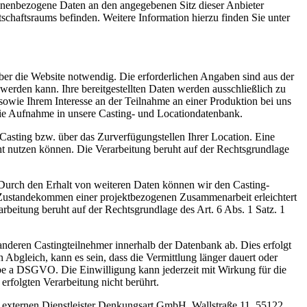
sonenbezogene Daten an den angegebenen Sitz dieser Anbieter
schaftsraums befinden. Weitere Information hierzu finden Sie unter
über die Website notwendig. Die erforderlichen Angaben sind aus der
n werden kann. Ihre bereitgestellten Daten werden ausschließlich zu
owie Ihrem Interesse an der Teilnahme an einer Produktion bei uns
die Aufnahme in unsere Casting- und Locationdatenbank.
 Casting bzw. über das Zurverfügungstellen Ihrer Location. Eine
cht nutzen können. Die Verarbeitung beruht auf der Rechtsgrundlage
n. Durch den Erhalt von weiteren Daten können wir den Casting-
s Zustandekommen einer projektbezogenen Zusammenarbeit erleichtert
arbeitung beruht auf der Rechtsgrundlage des Art. 6 Abs. 1 Satz. 1
 anderen Castingteilnehmer innerhalb der Datenbank ab. Dies erfolgt
Abgleich, kann es sein, dass die Vermittlung länger dauert oder
tabe a DSGVO. Die Einwilligung kann jederzeit mit Wirkung für die
rfolgten Verarbeitung nicht berührt.
n externen Dienstleister Denkungsart GmbH, Wallstraße 11, 55122