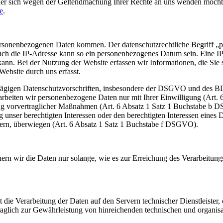
r sich wegen der Geltendmachung Ihrer Rechte an uns wenden möchten,
e
.
ersonenbezogenen Daten kommen. Der datenschutzrechtliche Begriff „p
ch die IP-Adresse kann so ein personenbezogenes Datum sein. Eine I
nn. Bei der Nutzung der Website erfassen wir Informationen, die Sie 
ebsite durch uns erfasst.
lägigen Datenschutzvorschriften, insbesondere der DSGVO und des BD
erarbeiten wir personenbezogene Daten nur mit Ihrer Einwilligung (Art
ung vorvertraglicher Maßnahmen (Art. 6 Absatz 1 Satz 1 Buchstabe b DS
r berechtigten Interessen oder den berechtigten Interessen eines Dritt
dern, überwiegen (Art. 6 Absatz 1 Satz 1 Buchstabe f DSGVO).
hern wir die Daten nur solange, wie es zur Erreichung des Verarbeitung
t die Verarbeitung der Daten auf den Servern technischer Dienstleister, 
traglich zur Gewährleistung von hinreichenden technischen und organi