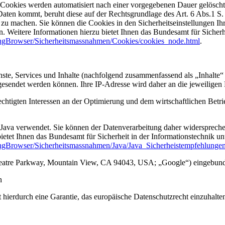
 Cookies werden automatisiert nach einer vorgegebenen Dauer gelöscht,
ten kommt, beruht diese auf der Rechtsgrundlage des Art. 6 Abs.1 S.
rer zu machen. Sie können die Cookies in den Sicherheitseinstellungen 
. Weitere Informationen hierzu bietet Ihnen das Bundesamt für Sicherh
ngBrowser/Sicherheitsmassnahmen/Cookies/cookies_node.html
.
enste, Services und Inhalte (nachfolgend zusammenfassend als „Inhalte“ 
esendet werden können. Ihre IP-Adresse wird daher an die jeweiligen Dr
chtigten Interessen an der Optimierung und dem wirtschaftlichen Betri
 Java verwendet. Sie können der Datenverarbeitung daher widersprech
bietet Ihnen das Bundesamt für Sicherheit in der Informationstechnik un
gBrowser/Sicherheitsmassnahmen/Java/Java_Sicherheistempfehlungen
heatre Parkway, Mountain View, CA 94043, USA; „Google“) eingebun
n
 hierdurch eine Garantie, das europäische Datenschutzrecht einzuhalten