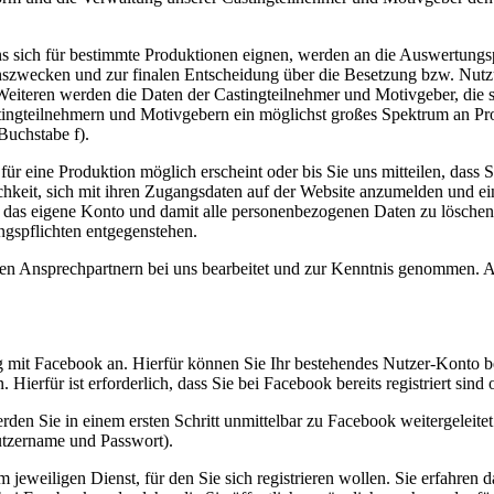
s sich für bestimmte Produktionen eignen, werden an die Auswertungsp
onszwecken und zur finalen Entscheidung über die Besetzung bzw. Nutz
iteren werden die Daten der Castingteilnehmer und Motivgeber, die si
tingteilnehmern und Motivgebern ein möglichst großes Spektrum an Pro
Buchstabe f).
für eine Produktion möglich erscheint oder bis Sie uns mitteilen, dass 
chkeit, sich mit ihren Zugangsdaten auf der Website anzumelden und e
 das eigene Konto und damit alle personenbezogenen Daten zu löschen. 
gspflichten entgegenstehen.
Ansprechpartnern bei uns bearbeitet und zur Kenntnis genommen. Alle 
ung mit Facebook an. Hierfür können Sie Ihr bestehendes Nutzer-Konto
Hierfür ist erforderlich, dass Sie bei Facebook bereits registriert sin
n Sie in einem ersten Schritt unmittelbar zu Facebook weitergeleitet. 
utzername und Passwort).
m jeweiligen Dienst, für den Sie sich registrieren wollen. Sie erfahre