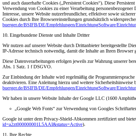
und auch dauerhafte Cookies („Persistent Cookies“). Diese Persistent
Verwendung von Cookies zu einer Verarbeitung personenbezogener Da
Interesse, unsere Website nutzerfreundlicher, effektiver sowie siche
Cookies durch Ihre Browsereinstellungen grundsätzlich widersprechen
buerger.de/BSIFB/DE/Empfehlungen/EinrichtungSoftware/Einrichtu
10. Eingebundene Dienste und Inhalte Dritter
Wir nutzen auf unserer Website durch Drittanbieter bereitgestellte Di
IP-Adresse technisch notwendig, damit die Inhalte an Ihren Browser g
Diese Datenverarbeitungen erfolgen jeweils zur Wahrung unserer bere
Abs. 1 Satz. 1 f DSGVO.
Zur Einbindung der Inhalte wird regelmäßig die Programmiersprache
deaktivieren. Eine Anleitung hierzu und weitere Sicherheitshinweise 
buerger.de/BSIFB/DE/Empfehlungen/EinrichtungSoftware/Einrichtun
Wir haben in unsere Website Inhalte der Google LLC (1600 Amphit
„Google Web Fonts“ zur Verwendung von Googles Schriftarte
Google ist unter dem Privacy-Shield-Abkommen zertifiziert und bietet
id=a2zt000000001L5AAI&status=Active
).
11. Ihre Rechte