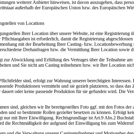
istungen weiterer Anbieter hinweisen, ist davon auszugehen, dass per
Drittstaat außerhalb der Europäischen Union bzw. des Europäischen Wirt
ngstellen von Locations
ngstellen Ihrer Location über unsere Website, ist eine Registrierung 
r Pflichtangaben ist erforderlich, damit die Registrierung abgeschlosse
mmenhang mit der Bearbeitung Ihrer Casting- bzw. Locationbewerbung s
erschiedene Drehanfragen bzw. die Vermittlung Ihrer Location sowie 
folgt zur Abwicklung und Erfüllung des Vertrages über die Teilnahme am
rbeiten und Sie nicht am Casting teilnehmen bzw. wir Ihre Location ni
 Pflichtfelder sind, erfolgt zur Wahrung unserer berechtigten Interesse
ssende Produktionen vermitteln und sie gezielt platzieren, so dass da
er dauert oder keine passende Produktion für sie gefunden wird. Die Ver
en sind, gleichen wir Ihr bereitgestelltes Foto ggf. mit den Fotos der
n und so bestimmte Rollen gezielter besetzen zu können. Erfolgt kein 
lgt nur mit Ihrer Einwilligung. Rechtsgrundlage ist Art.9 Abs.2 Buchs
 die Rechtmäßigkeit der aufgrund der Einwilligung bis zum Widerruf e
tform und die Verwaltung unserer Castingteilnehmer und Motivgeber de