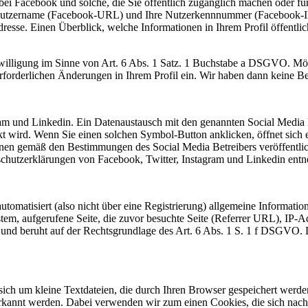
bei Facebook und solche, die Sie öffentlich zugänglich machen oder fü
Ihr Nutzername (Facebook-URL) und Ihre Nutzerkennnummer (Facebook-
esse. Einen Überblick, welche Informationen in Ihrem Profil öffentlich
nwilligung im Sinne von Art. 6 Abs. 1 Satz. 1 Buchstabe a DSGVO. M
e erforderlichen Änderungen in Ihrem Profil ein. Wir haben dann keine
ram und Linkedin. Ein Datenaustausch mit den genannten Social Media 
t wird. Wenn Sie einen solchen Symbol-Button anklicken, öffnet sich e
onen gemäß den Bestimmungen des Social Media Betreibers veröffentl
chutzerklärungen von Facebook, Twitter, Instagram und Linkedin ent
omatisiert (also nicht über eine Registrierung) allgemeine Information
stem, aufgerufene Seite, die zuvor besuchte Seite (Referrer URL), IP
n und beruht auf der Rechtsgrundlage des Art. 6 Abs. 1 S. 1 f DSGVO. 
sich um kleine Textdateien, die durch Ihren Browser gespeichert werd
annt werden. Dabei verwenden wir zum einen Cookies, die sich nach 