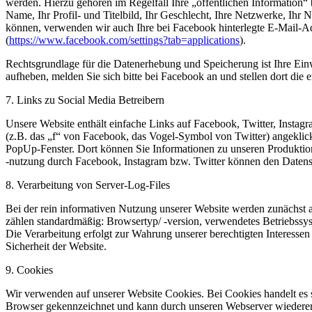
werden. Hierzu gehören im Regelfall Ihre „öffentlichen Information“ 
Name, Ihr Profil- und Titelbild, Ihr Geschlecht, Ihre Netzwerke, 
können, verwenden wir auch Ihre bei Facebook hinterlegte E-Mail-Adr
(
https://www.facebook.com/settings?tab=applications
).
Rechtsgrundlage für die Datenerhebung und Speicherung ist Ihre Ei
aufheben, melden Sie sich bitte bei Facebook an und stellen dort di
7. Links zu Social Media Betreibern
Unsere Website enthält einfache Links auf Facebook, Twitter, Instag
(z.B. das „f“ von Facebook, das Vogel-Symbol von Twitter) angeklick
PopUp-Fenster. Dort können Sie Informationen zu unseren Produkti
-nutzung durch Facebook, Instagram bzw. Twitter können den Datens
8. Verarbeitung von Server-Log-Files
Bei der rein informativen Nutzung unserer Website werden zunächst aut
zählen standardmäßig: Browsertyp/ -version, verwendetes Betriebssy
Die Verarbeitung erfolgt zur Wahrung unserer berechtigten Interesse
Sicherheit der Website.
9. Cookies
Wir verwenden auf unserer Website Cookies. Bei Cookies handelt es 
Browser gekennzeichnet und kann durch unseren Webserver wiedererk