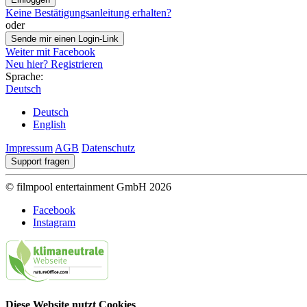
Keine Bestätigungsanleitung erhalten?
oder
Sende mir einen Login-Link
Weiter mit Facebook
Neu hier? Registrieren
Sprache:
Deutsch
Deutsch
English
Impressum
AGB
Datenschutz
Support fragen
© filmpool entertainment GmbH 2026
Facebook
Instagram
Diese Website nutzt Cookies